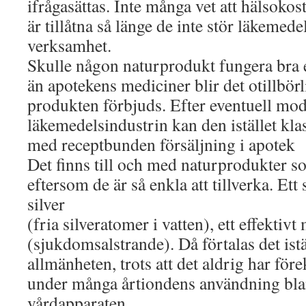
ifrågasättas. Inte många vet att hälsoko
är tillåtna så länge de inte stör läkemede
verksamhet.
Skulle någon naturprodukt fungera bra el
än apotekens mediciner blir det otillbö
produkten förbjuds. Efter eventuell mod
läkemedelsindustrin kan den istället kl
med receptbunden försäljning i apotek
Det finns till och med naturprodukter so
eftersom de är så enkla att tillverka. Ett 
silver
(fria silveratomer i vatten), ett effekti
(sjukdomsalstrande). Då förtalas det istä
allmänheten, trots att det aldrig har fö
under många årtiondens användning bl
vårdapparaten.