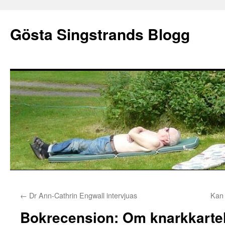
Gösta Singstrands Blogg
Hoppa
←
Dr Ann-Cathrin Engwall intervjuas
Kan 
till
Bokrecension: Om knarkkartel
innehåll