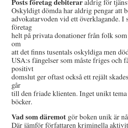
Posts företag debiterar
aldrig för tjäns
Oskyldigt dömda har aldrig pengar att b
advokatarvoden vid ett överklagande. I st
företag
helt på privata donationer från folk som
om
att det finns tusentals oskyldiga men 
USA:s fängelser som måste friges och få
positivt
domslut ger oftast också ett rejält skad
går
till den friade klienten. Inget unikt tema
böcker.
Vad som däremot
gör boken unik är någ
Där jämför författaren kriminella aktivi