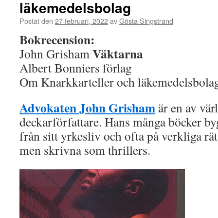
läkemedelsbolag
Postat den
27 februari, 2022
av
Gösta Singstrand
Bokrecension:
Väktarna
John Grisham
Albert Bonniers förlag
Om Knarkkarteller och läkemedelsbola
Advokaten John Grisham
är en av vär
deckarförfattare. Hans många böcker byg
från sitt yrkesliv och ofta på verkliga r
men skrivna som thrillers.