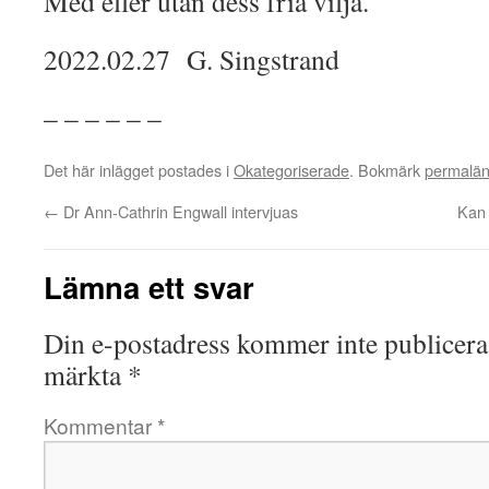
Med eller utan dess fria vilja.
2022.02.27 G. Singstrand
– – – – – –
Det här inlägget postades i
Okategoriserade
. Bokmärk
permalä
←
Dr Ann-Cathrin Engwall intervjuas
Kan 
Lämna ett svar
Din e-postadress kommer inte publicera
märkta
*
Kommentar
*