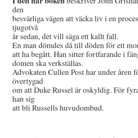
I den här boken
beskriver John Grisham 
den
besvärliga vägen att väcka liv i en proc
tjugotvå
år sedan, det vill säga ett kallt fall.
En man dömdes då till döden för ett mo
att ha begått. Han sitter fortfarande i fä
domen ska verkställas.
Advokaten Cullen Post har under åren följ
övertygad
om att Duke Russel är oskyldig. För fyr
han sig
att bli Russells huvudombud.