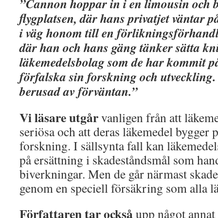
”Cannon hoppar in i en limousin och be
flygplatsen, där hans privatjet väntar på
i väg honom till en förlikningsförhand
där han och hans gäng tänker sätta kniv
läkemedelsbolag som de har kommit på
förfalska sin forskning och utveckling
berusad av förväntan.”
Vi läsare utgår
vanligen från att läkem
seriösa och att deras läkemedel bygger på
forskning. I sällsynta fall kan läkemede
på ersättning i skadeståndsmål som han
biverkningar. Men de går närmast skades
genom en speciell försäkring som alla l
Författaren tar också
upp något annat o