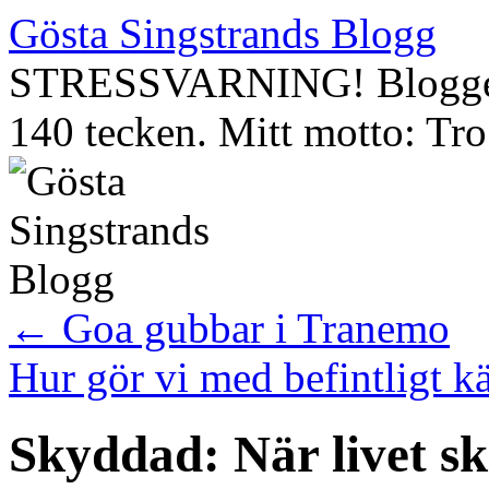
Gösta Singstrands Blogg
STRESSVARNING! Bloggen 
140 tecken. Mitt motto: Tro 
Hoppa
←
Goa gubbar i Tranemo
till
innehåll
Hur gör vi med befintligt k
Skyddad: När livet s