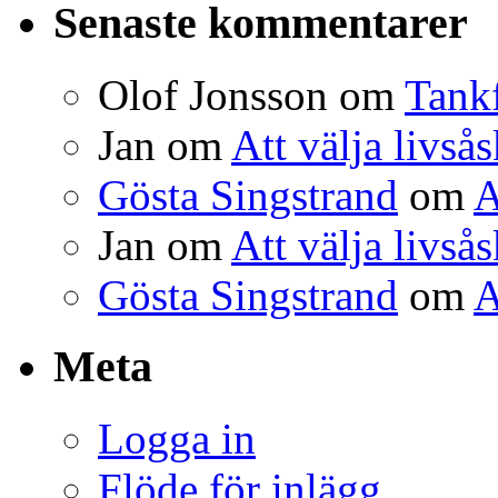
Senaste kommentarer
Olof Jonsson
om
Tank
Jan
om
Att välja livså
Gösta Singstrand
om
A
Jan
om
Att välja livså
Gösta Singstrand
om
A
Meta
Logga in
Flöde för inlägg