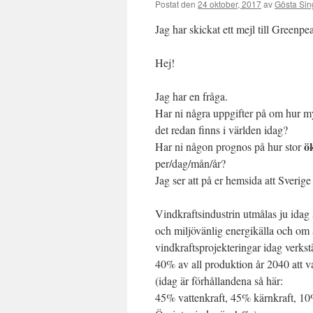
Postat den
24 oktober, 2017
av
Gösta Sin
Jag har skickat ett mejl till Greenpea
Hej!
Jag har en fråga.
Har ni några uppgifter på om hur m
det redan finns i världen idag?
ö
Har ni någon prognos på hur stor
per/dag/mån/år?
Jag ser att på er hemsida att Sverige
Vindkraftsindustrin utmålas ju idag
och miljövänlig energikälla och om
vindkraftsprojekteringar idag verks
40% av all produktion år 2040 att v
(idag är förhållandena så här:
45% vattenkraft, 45% kärnkraft, 10