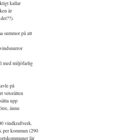
tigt kallar
lken är
 det??).
rma summor på att
vindsnurror
ll med miljöfarlig
avle på
t vetorätten
sätta upp
örre, ännu
00 vindkraftverk.
erk per kommun (290
tortskommuner lär