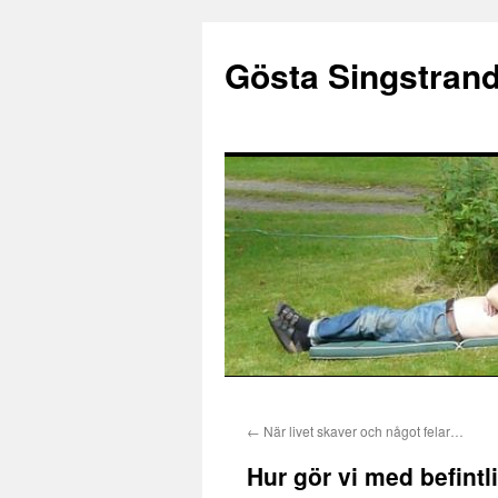
Gösta Singstran
Hoppa
←
När livet skaver och något felar…
till
Hur gör vi med befintl
innehåll