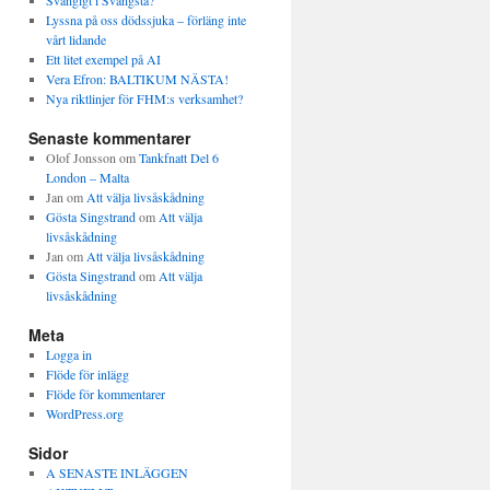
Svängigt i Svängsta?
Lyssna på oss dödssjuka – förläng inte
vårt lidande
Ett litet exempel på AI
Vera Efron: BALTIKUM NÄSTA!
Nya riktlinjer för FHM:s verksamhet?
Senaste kommentarer
Olof Jonsson
om
Tankfnatt Del 6
London – Malta
Jan
om
Att välja livsåskådning
Gösta Singstrand
om
Att välja
livsåskådning
Jan
om
Att välja livsåskådning
Gösta Singstrand
om
Att välja
livsåskådning
Meta
Logga in
Flöde för inlägg
Flöde för kommentarer
WordPress.org
Sidor
A SENASTE INLÄGGEN