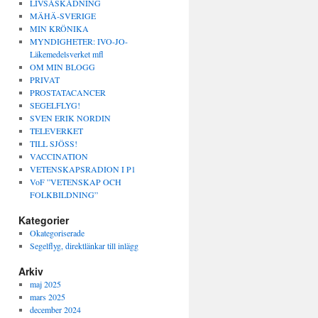
LIVSÅSKÅDNING
MÄHÄ-SVERIGE
MIN KRÖNIKA
MYNDIGHETER: IVO-JO-
Läkemedelsverket mfl
OM MIN BLOGG
PRIVAT
PROSTATACANCER
SEGELFLYG!
SVEN ERIK NORDIN
TELEVERKET
TILL SJÖSS!
VACCINATION
VETENSKAPSRADION I P1
VoF ”VETENSKAP OCH
FOLKBILDNING”
Kategorier
Okategoriserade
Segelflyg, direktlänkar till inlägg
Arkiv
maj 2025
mars 2025
december 2024