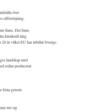
dstilla över
s elförsörjning.
nte finns. Det finns
tta kärnkraft idag
 20 år vilket EU har inbillat Sverige.
riges landskap med
ed redan producerat
te lösta genom
nar ner sig