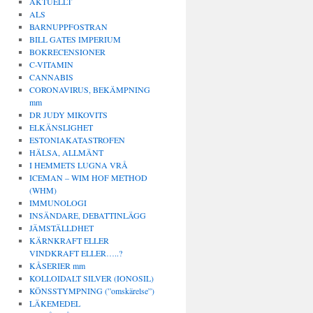
AKTUELLT
ALS
BARNUPPFOSTRAN
BILL GATES IMPERIUM
BOKRECENSIONER
C-VITAMIN
CANNABIS
CORONAVIRUS, BEKÄMPNING
mm
DR JUDY MIKOVITS
ELKÄNSLIGHET
ESTONIAKATASTROFEN
HÄLSA, ALLMÄNT
I HEMMETS LUGNA VRÅ
ICEMAN – WIM HOF METHOD
(WHM)
IMMUNOLOGI
INSÄNDARE, DEBATTINLÄGG
JÄMSTÄLLDHET
KÄRNKRAFT ELLER
VINDKRAFT ELLER…..?
KÅSERIER mm
KOLLOIDALT SILVER (IONOSIL)
KÖNSSTYMPNING (”omskärelse”)
LÄKEMEDEL