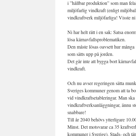
i ”hållbar produktion” som man felak
miljöfarlig vindkraft (enligt miljöba
vindkraftverk miljöfarliga! Visste ni
Ni har helt rätt i en sak: Satsa eno
lösa kärnavfallsproblematiken.
Den måste lösas oavsett hur många 
som sätts upp på jorden.
Det går inte att bygga bort kärnavfa
vindkraft.
Och nu avser regeringen sätta munk
Sveriges kommuner genom att ta bor
vid vindkraftsetableringar. Man ska 
vindkraftverksanläggningar, ännu st
snabbare!
Till år 2040 behövs ytterligare 10.0
Minst. Det motsvarar ca 35 kraftv
kommuner i Sverige). Stads- och tä