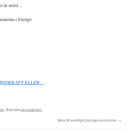
et är störst…
 zonerna i Sverige
 VINDKRAFT ELLER…
ade
. Bokmärk
permalänken
.
Brev till samtliga Sveriges kommuner
→