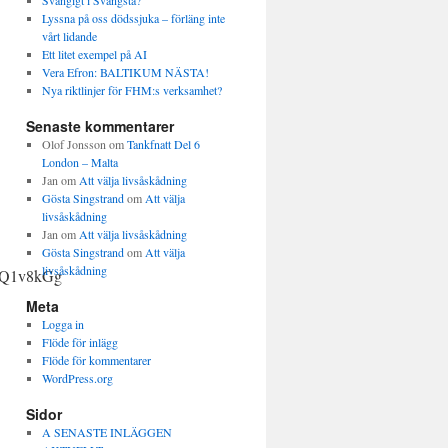
Svängigt i Svängsta?
Lyssna på oss dödssjuka – förläng inte
vårt lidande
Ett litet exempel på AI
Vera Efron: BALTIKUM NÄSTA!
Nya riktlinjer för FHM:s verksamhet?
Senaste kommentarer
Olof Jonsson
om
Tankfnatt Del 6
London – Malta
Jan
om
Att välja livsåskådning
Gösta Singstrand
om
Att välja
livsåskådning
Jan
om
Att välja livsåskådning
Gösta Singstrand
om
Att välja
livsåskådning
1Q1v8kGg
Meta
Logga in
Flöde för inlägg
Flöde för kommentarer
WordPress.org
Sidor
A SENASTE INLÄGGEN