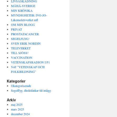
LIVSÅSKÅDNING
MÄHÄ-SVERIGE
MIN KRÖNIKA
MYNDIGHETER: IVO-JO-
Läkemedelsverket mfl
OM MIN BLOGG
PRIVAT
PROSTATACANCER
SEGELFLYG!
SVEN ERIK NORDIN
TELEVERKET
TILL SJÖSS!
VACCINATION
VETENSKAPSRADION I P1
VoF ”VETENSKAP OCH
FOLKBILDNING”
Kategorier
Okategoriserade
Segelflyg, direktlänkar till inlägg
Arkiv
maj 2025
mars 2025
december 2024