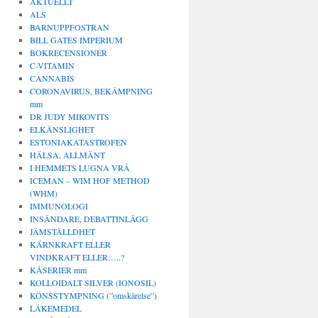
AKTUELLT
ALS
BARNUPPFOSTRAN
BILL GATES IMPERIUM
BOKRECENSIONER
C-VITAMIN
CANNABIS
CORONAVIRUS, BEKÄMPNING
mm
DR JUDY MIKOVITS
ELKÄNSLIGHET
ESTONIAKATASTROFEN
HÄLSA, ALLMÄNT
I HEMMETS LUGNA VRÅ
ICEMAN – WIM HOF METHOD
(WHM)
IMMUNOLOGI
INSÄNDARE, DEBATTINLÄGG
JÄMSTÄLLDHET
KÄRNKRAFT ELLER
VINDKRAFT ELLER…..?
KÅSERIER mm
KOLLOIDALT SILVER (IONOSIL)
KÖNSSTYMPNING (”omskärelse”)
LÄKEMEDEL