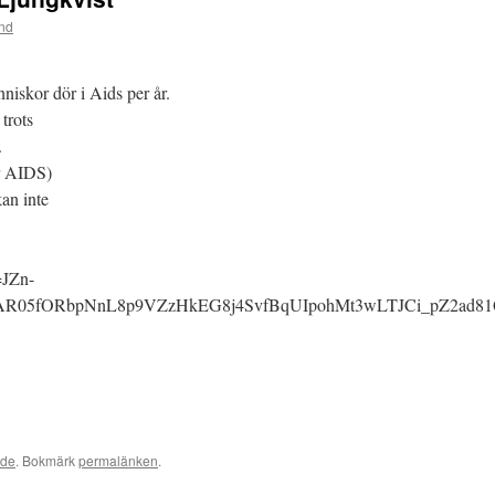
and
nniskor dör i Aids per år.
 trots
.
er AIDS)
kan inte
=JZn-
d=IwAR05fORbpNnL8p9VZzHkEG8j4SvfBqUIpohMt3wLTJCi_pZ2ad8
ade
. Bokmärk
permalänken
.