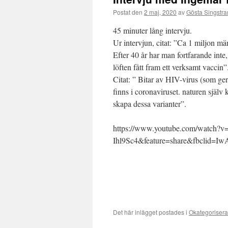
Postat den
2 maj, 2020
av
Gösta Singstr
45 minuter lång intervju.
Ur intervjun, citat: ”Ca 1 miljon mä
Efter 40 år har man fortfarande inte,
löften fått fram ett verksamt vaccin”
Citat: ” Bitar av HIV-virus (som g
finns i coronaviruset. naturen själv 
skapa dessa varianter”.
https://www.youtube.com/watch?v
Ihl9Sc4&feature=share&fbcli
Det här inlägget postades i
Okategoriser