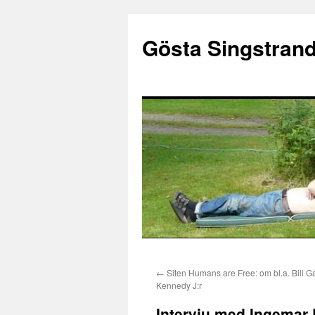
Gösta Singstran
Hoppa
←
Siten Humans are Free: om bl.a. Bill G
till
Kennedy J:r
innehåll
Intervju med Ingemar 