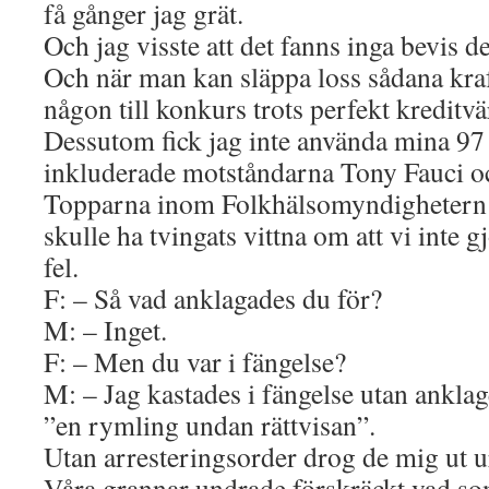
få gånger jag grät.
Och jag visste att det fanns inga bevis d
Och när man kan släppa loss sådana kra
någon till konkurs trots perfekt kreditvä
Dessutom fick jag inte använda mina 97
inkluderade motståndarna Tony Fauci o
Topparna inom Folkhälsomyndigheter
skulle ha tvingats vittna om att vi inte 
fel.
F: – Så vad anklagades du för?
M: – Inget.
F: – Men du var i fängelse?
M: – Jag kastades i fängelse utan anklag
”en rymling undan rättvisan”.
Utan arresteringsorder drog de mig ut u
Våra grannar undrade förskräckt vad so