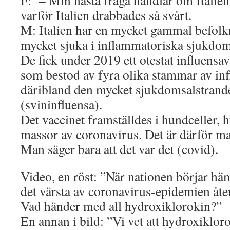
F: – Min nästa fråga handlar om Italien.
varför Italien drabbades så svårt.
M: Italien har en mycket gammal befolk
mycket sjuka i inflammatoriska sjukdom
De fick under 2019 ett otestat influensav
som bestod av fyra olika stammar av in
däribland den mycket sjukdomsalstran
(svininfluensa).
Det vaccinet framställdes i hundceller, 
massor av coronavirus. Det är därför man
Man säger bara att det var det (covid).
Video, en röst: ”När nationen börjar häm
det värsta av coronavirus-epidemien åter
Vad händer med all hydroxiklorokin?”
En annan i bild: ”Vi vet att hydroxiklor