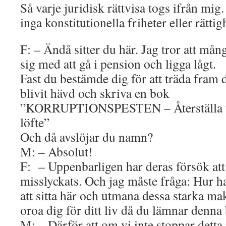
Så varje juridisk rättvisa togs ifrån mig
inga konstitutionella friheter eller rättig
F: – Ändå sitter du här. Jag tror att mån
sig med att gå i pension och ligga lågt.
Fast du bestämde dig för att träda fram 
blivit hävd och skriva en bok
”KORRUPTIONSPESTEN – Återställa tr
löfte”
Och då avslöjar du namn?
M: – Absolut!
F: – Uppenbarligen har deras försök att 
misslyckats. Och jag måste fråga: Hur ha
att sitta här och utmana dessa starka ma
oroa dig för ditt liv då du lämnar denn
M: – Därför att om vi inte stoppar detta 