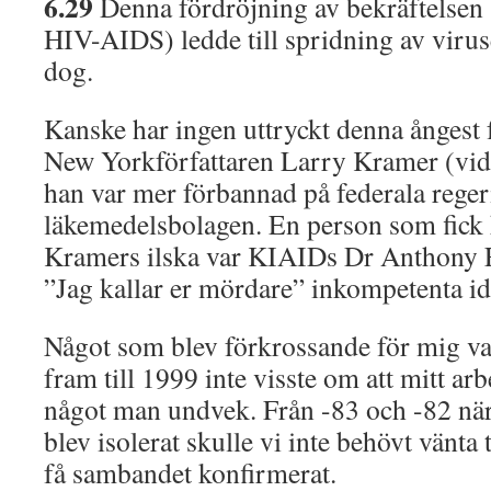
6.29
Denna fördröjning av bekräftelse
HIV-AIDS) ledde till spridning av virus
dog.
Kanske har ingen uttryckt denna ångest 
New Yorkförfattaren Larry Kramer (vi
han var mer förbannad på federala rege
läkemedelsbolagen. En person som fick
Kramers ilska var KIAIDs Dr Anthony F
”Jag kallar er mördare” inkompetenta i
Något som blev förkrossande för mig var
fram till 1999 inte visste om att mitt arb
något man undvek. Från -83 och -82 nä
blev isolerat skulle vi inte behövt vänta t
få sambandet konfirmerat.