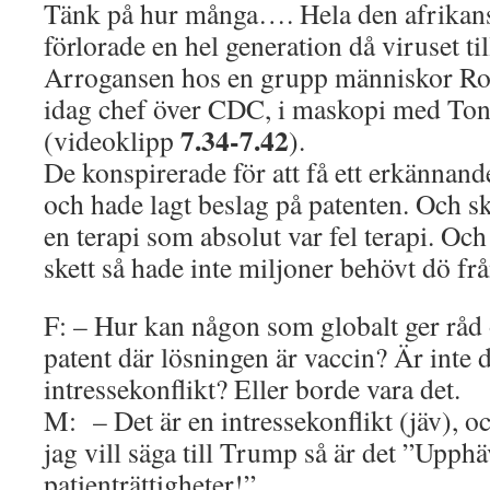
Tänk på hur många…. Hela den afrikan
förlorade en hel generation då viruset till
Arrogansen hos en grupp människor Rob
idag chef över CDC, i maskopi med Ton
7.34-7.42
(videoklipp
).
De konspirerade för att få ett erkännand
och hade lagt beslag på patenten. Och s
en terapi som absolut var fel terapi. Och
skett så hade inte miljoner behövt dö fr
F: – Hur kan någon som globalt ger råd
patent där lösningen är vaccin? Är inte d
intressekonflikt? Eller borde vara det.
M: – Det är en intressekonflikt (jäv), o
jag vill säga till Trump så är det ”Upph
patienträttigheter!”