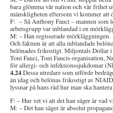
bara glömma vår nation och vår frihet u
mänskligheten eftersom vi kommer att 
F: – Så Anthony Fauci – mannen som 
arbetsgrupp var inblandad i en mörklä
M: – Han regisserade mörkläggningen.
Och faktum är att alla inblandade belön
belönades frikostigt. Miljontals Dollar 
Toni Fauci, Toni Faucis organisation, Nat
för allergi- och infektionssjukdomar (
4.24
Dessa utredare som utförde bedräger
än idag och belönas frikostigt av NIAID
lyssnar på hans råd hur man ska hanter
F: – Hur vet vi att det han säger är vad 
M: – Det han säger är absolut propaga