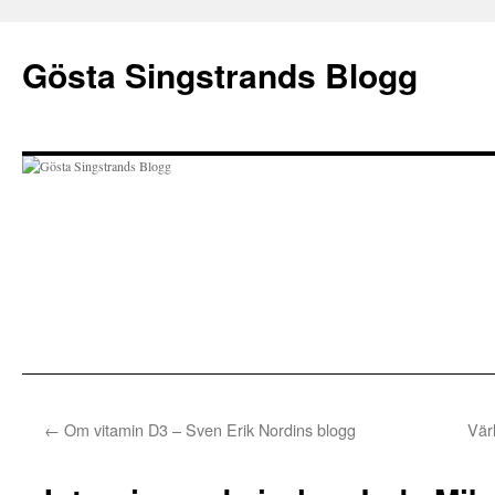
Gösta Singstrands Blogg
Hoppa
←
Om vitamin D3 – Sven Erik Nordins blogg
Vär
till
innehåll