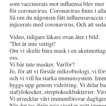
som vaccinerats mot influensa blev mer
för coronavirus. Coronavirus finns i alla
Så om du någonsin fått influensavaccin 
injicerats med coronavirus. Och att seda
Video, tidigare läkare ovan åter i bild:
”Det är inte vettigt!
Om vi skulle bära mask i en akutmottag
oss.
Vi bär inte masker. Varför?
Jo, för att vi förstår mikrobiologi, vi f
och vi vill ha starka immunsystem. Im
byggs upp genom vidröring. Vi delar bak
stafylokocker, streptokockbakterier. Vir
Vi utvecklar vårt immunförsvar dagligen 
När det tas ifrån mig sjunker mitt imm