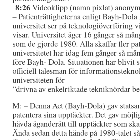
8:26
Videoklipp (namn pixlat) anonym 
– Patienträttigheterna enligt Bayh-Dola
universitet ser på teknologiöverföring vil
visar. Universitet äger 16 gånger så mån
som de gjorde 1980. Alla skaffar fler p
universitetet har idag fem gånger så må
före Bayh- Dola. Situationen har blivit så
officiell talesman för informationstekno
universiteten för
”drivna av enkelriktade tekniknördar be
M: – Denna Act (Bayh-Dola) gav statsanst
patentera sina upptäckter. Det gav möjlig
hävda äganderätt till upptäckter som skat
Ända sedan detta hände på 1980-talet så