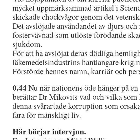
mycket uppmärksammad artikel i Scienc
skickade chockvågor genom det vetenska
Det avslöjade användandet av djurs och
fostervävnad som utlöste förödande ska
sjukdom.
För att ha avslöjat deras dödliga hemlig
läkemedelsindustrins hantlangare krig 
Förstörde hennes namn, karriär och pers
0.44
Nu när nationens öde hänger på en 
berättar Dr Mikovits vad och vilka som
denna svårartade korruption som orsak
fara för mänskligt liv.
Här börjar intervjun.