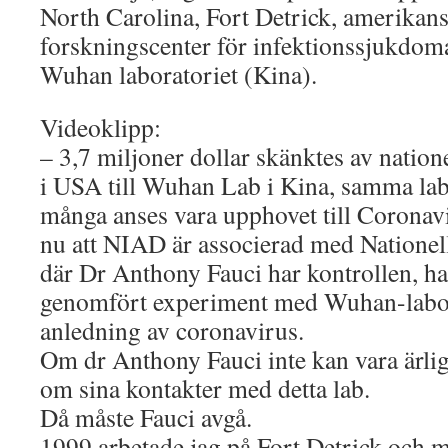
North Carolina, Fort Detrick, amerikan
forskningscenter för infektionssjukdom
Wuhan laboratoriet (Kina).
Videoklipp:
– 3,7 miljoner dollar skänktes av natione
i USA till Wuhan Lab i Kina, samma lab
många anses vara upphovet till Coronavi
nu att NIAD är associerad med Nationell
där Dr Anthony Fauci har kontrollen, h
genomfört experiment med Wuhan-labo
anledning av coronavirus.
Om dr Anthony Fauci inte kan vara ärlig
om sina kontakter med detta lab.
Då måste Fauci avgå.
1999 arbetade jag på Fort Detrick och m