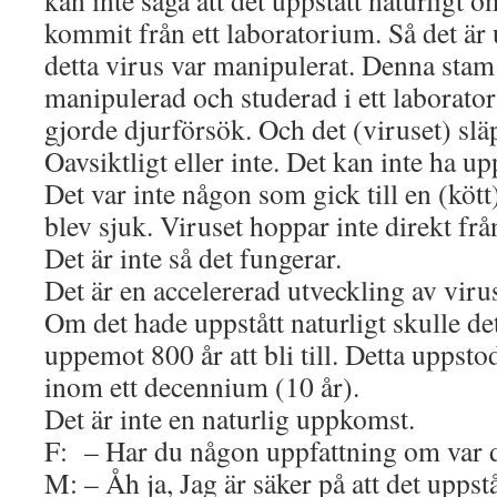
kan inte säga att det uppstått naturligt o
kommit från ett laboratorium. Så det är 
detta virus var manipulerat. Denna stam
manipulerad och studerad i ett laborat
gjorde djurförsök. Och det (viruset) släp
Oavsiktligt eller inte. Det kan inte ha upp
Det var inte någon som gick till en (kö
blev sjuk. Viruset hoppar inte direkt frå
Det är inte så det fungerar.
Det är en accelererad utveckling av virus
Om det hade uppstått naturligt skulle det
uppemot 800 år att bli till. Detta uppst
inom ett decennium (10 år).
Det är inte en naturlig uppkomst.
F: – Har du någon uppfattning om var d
M: – Åh ja, Jag är säker på att det uppst