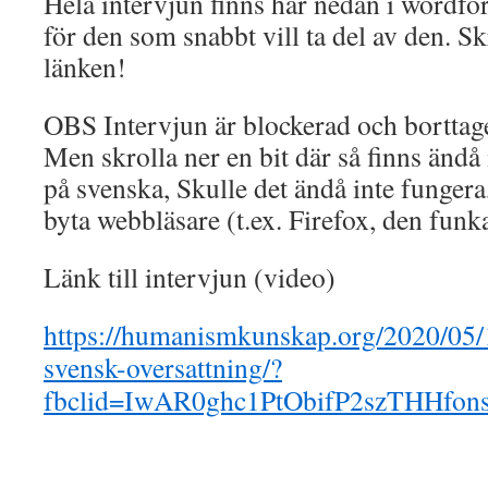
Hela intervjun finns här nedan i wordf
för den som snabbt vill ta del av den. Skr
länken!
OBS Intervjun är blockerad och borttag
Men skrolla ner en bit där så finns änd
på svenska, Skulle det ändå inte fungera
byta webbläsare (t.ex. Firefox, den funk
Länk till intervjun (video)
https://humanismkunskap.org/2020/05/
svensk-oversattning/?
fbclid=IwAR0ghc1PtObifP2szTHH