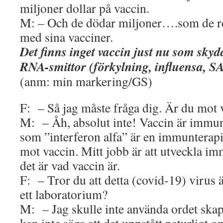
miljoner dollar på vaccin.
M: – Och de dödar miljoner….som de re
med sina vacciner.
Det finns inget vaccin just nu som sky
RNA-smittor (förkylning, influensa, S
(anm: min markering/GS)
F: – Så jag måste fråga dig. Är du mot 
M: – Åh, absolut inte! Vaccin är immun
som ”interferon alfa” är en immunterapi.
mot vaccin. Mitt jobb är att utveckla i
det är vad vaccin är.
F: – Tror du att detta (covid-19) virus ä
ett laboratorium?
M: – Jag skulle inte använda ordet sk