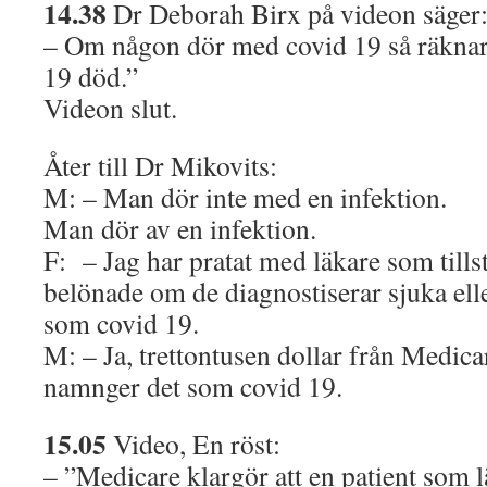
14.38
Dr Deborah Birx på videon säger
– Om någon dör med covid 19 så räknar
19 död.”
Videon slut.
Åter till Dr Mikovits:
M: – Man dör inte med en infektion.
Man dör av en infektion.
F: – Jag har pratat med läkare som tillstå
belönade om de diagnostiserar sjuka elle
som covid 19.
M: – Ja, trettontusen dollar från Medi
namnger det som covid 19.
15.05
Video, En röst:
– ”Medicare klargör att en patient som 