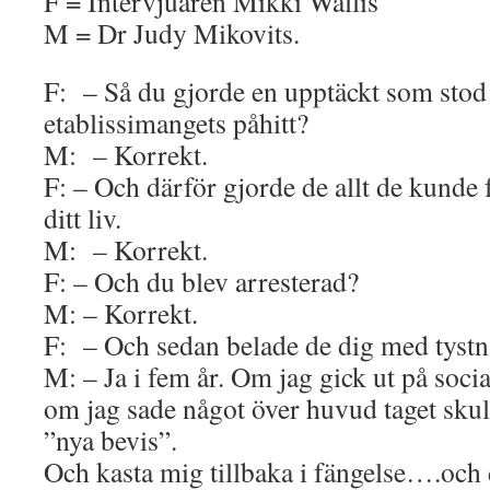
F = Intervjuaren Mikki Wallis
M = Dr Judy Mikovits.
F: – Så du gjorde en upptäckt som stod 
etablissimangets påhitt?
M: – Korrekt.
F: – Och därför gjorde de allt de kunde f
ditt liv.
M: – Korrekt.
F: – Och du blev arresterad?
M: – Korrekt.
F: – Och sedan belade de dig med tystn
M: – Ja i fem år. Om jag gick ut på soci
om jag sade något över huvud taget skul
”nya bevis”.
Och kasta mig tillbaka i fängelse….och 