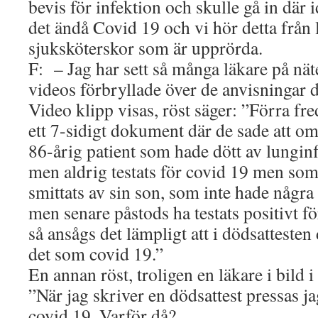
bevis för infektion och skulle gå in där i
det ändå Covid 19 och vi hör detta från 
sjuksköterskor som är upprörda.
F: – Jag har sett så många läkare på nät
videos förbryllade över de anvisningar de
Video klipp visas, röst säger: ”Förra fre
ett 7-sidigt dokument där de sade att om
86-årig patient som hade dött av lungi
men aldrig testats för covid 19 men so
smittats av sin son, som inte hade någr
men senare påstods ha testats positivt fö
så ansågs det lämpligt att i dödsattesten
det som covid 19.”
En annan röst, troligen en läkare i bild i
”När jag skriver en dödsattest pressas jag
covid 19. Varför då?