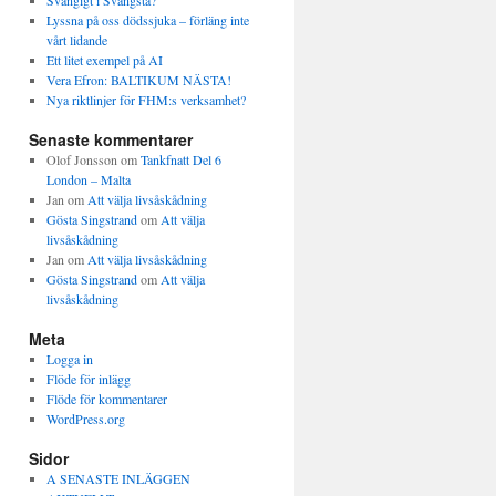
Svängigt i Svängsta?
Lyssna på oss dödssjuka – förläng inte
vårt lidande
Ett litet exempel på AI
Vera Efron: BALTIKUM NÄSTA!
Nya riktlinjer för FHM:s verksamhet?
Senaste kommentarer
Olof Jonsson
om
Tankfnatt Del 6
London – Malta
Jan
om
Att välja livsåskådning
Gösta Singstrand
om
Att välja
livsåskådning
Jan
om
Att välja livsåskådning
Gösta Singstrand
om
Att välja
livsåskådning
Meta
Logga in
Flöde för inlägg
Flöde för kommentarer
WordPress.org
Sidor
A SENASTE INLÄGGEN