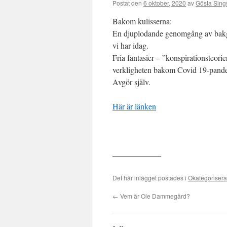
Postat den
6 oktober, 2020
av
Gösta Sing
Bakom kulisserna:
En djuplodande genomgång av bakgr
vi har idag.
Fria fantasier – ”konspirationsteorie
verkligheten bakom Covid 19-pand
Avgör själv.
Här är länken
——————
Det här inlägget postades i
Okategoriser
←
Vem är Ole Dammegård?