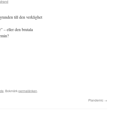
strand
unden till den verklighet
r” – eller den brutala
emin?
ade
. Bokmärk
permalänken
.
Plandemic
→