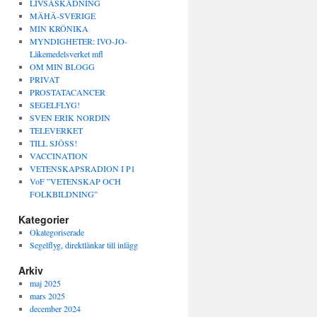
LIVSÅSKÅDNING
MÄHÄ-SVERIGE
MIN KRÖNIKA
MYNDIGHETER: IVO-JO-
Läkemedelsverket mfl
OM MIN BLOGG
PRIVAT
PROSTATACANCER
SEGELFLYG!
SVEN ERIK NORDIN
TELEVERKET
TILL SJÖSS!
VACCINATION
VETENSKAPSRADION I P1
VoF ”VETENSKAP OCH
FOLKBILDNING”
Kategorier
Okategoriserade
Segelflyg, direktlänkar till inlägg
Arkiv
maj 2025
mars 2025
december 2024