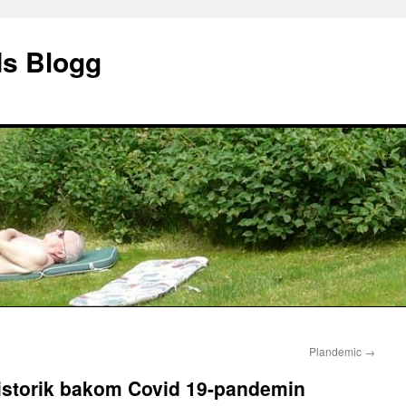
ds Blogg
Plandemic
→
istorik bakom Covid 19-pandemin