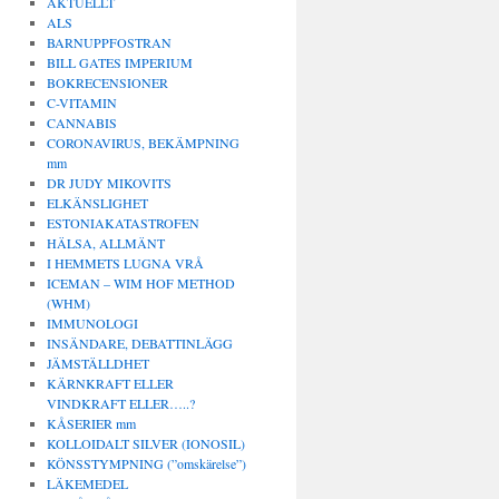
AKTUELLT
ALS
BARNUPPFOSTRAN
BILL GATES IMPERIUM
BOKRECENSIONER
C-VITAMIN
CANNABIS
CORONAVIRUS, BEKÄMPNING
mm
DR JUDY MIKOVITS
ELKÄNSLIGHET
ESTONIAKATASTROFEN
HÄLSA, ALLMÄNT
I HEMMETS LUGNA VRÅ
ICEMAN – WIM HOF METHOD
(WHM)
IMMUNOLOGI
INSÄNDARE, DEBATTINLÄGG
JÄMSTÄLLDHET
KÄRNKRAFT ELLER
VINDKRAFT ELLER…..?
KÅSERIER mm
KOLLOIDALT SILVER (IONOSIL)
KÖNSSTYMPNING (”omskärelse”)
LÄKEMEDEL