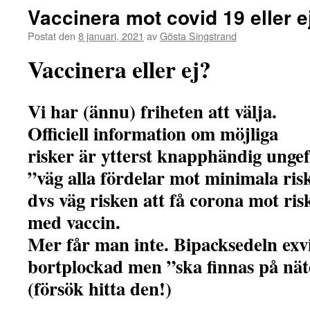
Vaccinera mot covid 19 eller e
Postat den
8 januari, 2021
av
Gösta Singstrand
Vaccinera eller ej?
Vi har (ännu) friheten att välja.
Officiell information om möjliga
risker är ytterst knapphändig unge
”väg alla fördelar mot minimala ris
dvs väg risken att få corona mot ri
med vaccin.
Mer får man inte. Bipacksedeln exvi
bortplockad men ”ska finnas på nät
(försök hitta den!)