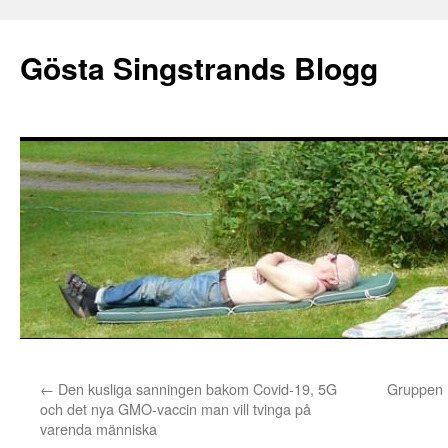
Gösta Singstrands Blogg
Hoppa
←
Den kusliga sanningen bakom Covid-19, 5G
Gruppen K
till
och det nya GMO-vaccin man vill tvinga på
varenda människa
innehåll