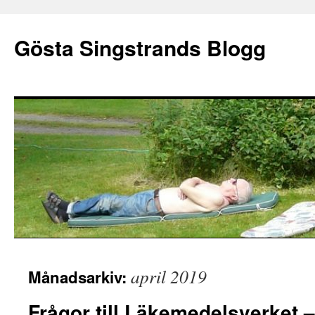
Gösta Singstrands Blogg
Hoppa
april 2019
Månadsarkiv:
till
innehåll
Frågor till Läkemedelsverket 