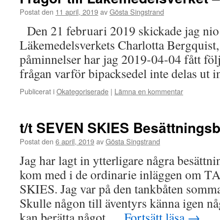
Postat den
11 april, 2019
av
Gösta Singstrand
Den 21 februari 2019 skickade jag nio f
Läkemedelsverkets Charlotta Bergquist,
påminnelser har jag 2019-04-04 fått föl
frågan varför bipacksedel inte delas ut i
Publicerat i
Okategoriserade
|
Lämna en kommentar
t/t SEVEN SKIES Besättningsb
Postat den
6 april, 2019
av
Gösta Singstrand
Jag har lagt in ytterligare några besättn
kom med i de ordinarie inläggen o
SKIES. Jag var på den tankbåten somm
Skulle någon till äventyrs känna igen nå
kan berätta något …
Fortsätt läsa
→