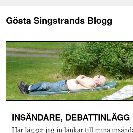
Gösta Singstrands Blogg
Hoppa
INSÄNDARE, DEBATTINLÄGG
till
Här lägger jag in länkar till mina insänd
innehåll