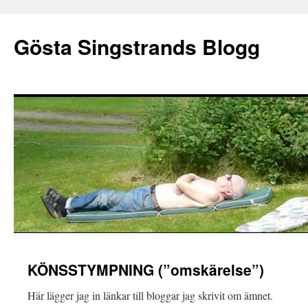
Gösta Singstrands Blogg
Hoppa
KÖNSSTYMPNING (”omskärelse”)
till
Här lägger jag in länkar till bloggar jag skrivit om ämnet.
innehåll