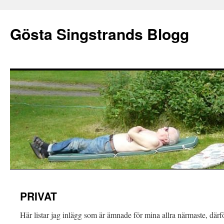
Gösta Singstrands Blogg
Hoppa
PRIVAT
till
Här listar jag inlägg som är ämnade för mina allra närmaste, dä
innehåll