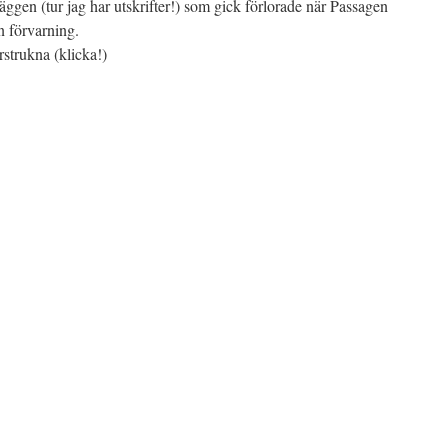
läggen (tur jag har utskrifter!) som gick förlorade när Passagen
n förvarning.
rstrukna (klicka!)