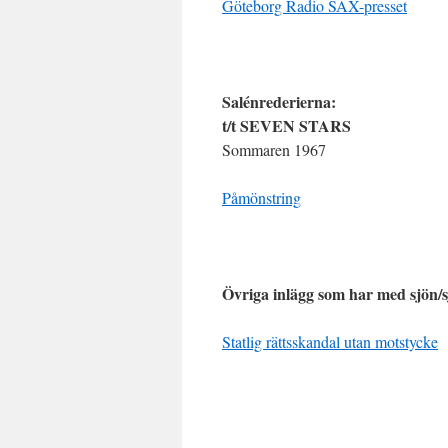
Göteborg Radio SAX-presset
Salénrederierna:
t/t S
EVEN STARS
Sommaren 1967
Påmönstring
Övriga inlägg som har med sjön/s
Statlig rättsskandal utan motstycke