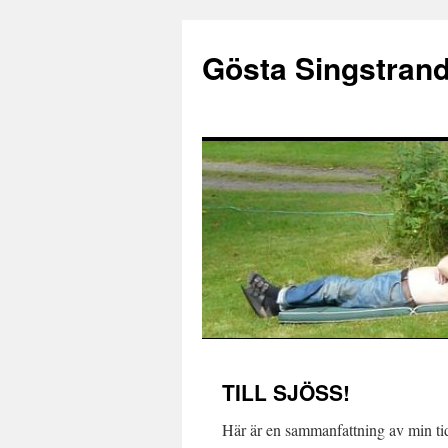
Gösta Singstran
Hoppa
TILL SJÖSS!
till
Här är en sammanfattning av min tid
innehåll