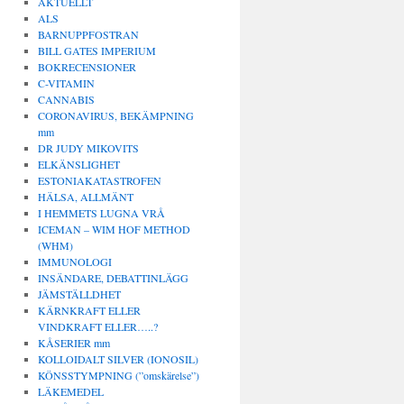
AKTUELLT
ALS
BARNUPPFOSTRAN
BILL GATES IMPERIUM
BOKRECENSIONER
C-VITAMIN
CANNABIS
CORONAVIRUS, BEKÄMPNING
mm
DR JUDY MIKOVITS
ELKÄNSLIGHET
ESTONIAKATASTROFEN
HÄLSA, ALLMÄNT
I HEMMETS LUGNA VRÅ
ICEMAN – WIM HOF METHOD
(WHM)
IMMUNOLOGI
INSÄNDARE, DEBATTINLÄGG
JÄMSTÄLLDHET
KÄRNKRAFT ELLER
VINDKRAFT ELLER…..?
KÅSERIER mm
KOLLOIDALT SILVER (IONOSIL)
KÖNSSTYMPNING (”omskärelse”)
LÄKEMEDEL