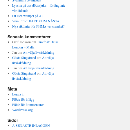
Svängigt i Svängsta?
Lyssna på oss dödssjuka – förläng inte
vårt lidande
Ett litet exempel på AI
Vera Efron: BALTIKUM NÄSTA!
Nya riktlinjer för FHM:s verksamhet?
Senaste kommentarer
Olof Jonsson
om
Tankfnatt Del 6
London – Malta
Jan
om
Att välja livsåskådning
Gösta Singstrand
om
Att välja
livsåskådning
Jan
om
Att välja livsåskådning
Gösta Singstrand
om
Att välja
livsåskådning
Meta
Logga in
Flöde för inlägg
Flöde för kommentarer
WordPress.org
Sidor
A SENASTE INLÄGGEN