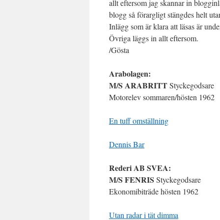
allt eftersom jag skannar in bloggin
blogg så förargligt stängdes helt uta
Inlägg som är klara att läsas är unde
Övriga läggs in allt eftersom.
/Gösta
Arabolagen:
M/S ARABRITT
Styckegodsare
Motorelev sommaren/hösten 1962
En tuff omställning
Dennis Bar
Rederi AB SVEA:
M/S FENRIS
Styckegodsare
Ekonomibiträde hösten 1962
Utan radar i tät dimma