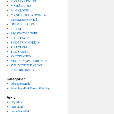
LIVSÅSKÅDNING
MÄHÄ-SVERIGE
MIN KRÖNIKA
MYNDIGHETER: IVO-JO-
Läkemedelsverket mfl
OM MIN BLOGG
PRIVAT
PROSTATACANCER
SEGELFLYG!
SVEN ERIK NORDIN
TELEVERKET
TILL SJÖSS!
VACCINATION
VETENSKAPSRADION I P1
VoF ”VETENSKAP OCH
FOLKBILDNING”
Kategorier
Okategoriserade
Segelflyg, direktlänkar till inlägg
Arkiv
maj 2025
mars 2025
december 2024