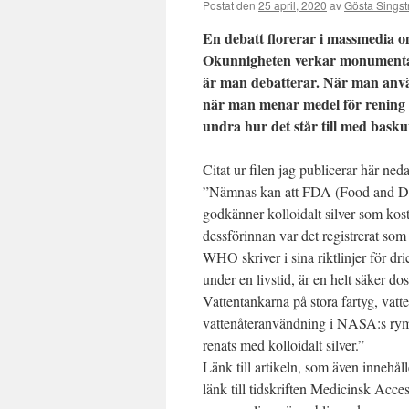
Postat den
25 april, 2020
av
Gösta Singst
En debatt florerar i massmedia om 
Okunnigheten verkar monumental
är man debatterar. När man anv
när man menar medel för rening
undra hur det står till med bask
Citat ur filen jag publicerar här ned
”Nämnas kan att FDA (Food and Dr
godkänner kolloidalt silver som kostt
dessförinnan var det registrerat som 
WHO skriver i sina riktlinjer för dr
under en livstid, är en helt säker dos
Vattentankarna på stora fartyg, vat
vattenåteranvändning i NASA:s rym
renats med kolloidalt silver.”
Länk till artikeln, som även innehåll
länk till tidskriften Medicinsk Acces