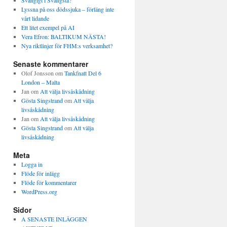
Svängigt i Svängsta?
Lyssna på oss dödssjuka – förläng inte
vårt lidande
Ett litet exempel på AI
Vera Efron: BALTIKUM NÄSTA!
Nya riktlinjer för FHM:s verksamhet?
Senaste kommentarer
Olof Jonsson
om
Tankfnatt Del 6
London – Malta
Jan
om
Att välja livsåskådning
Gösta Singstrand
om
Att välja
livsåskådning
Jan
om
Att välja livsåskådning
Gösta Singstrand
om
Att välja
livsåskådning
Meta
Logga in
Flöde för inlägg
Flöde för kommentarer
WordPress.org
Sidor
A SENASTE INLÄGGEN