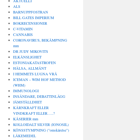
AKTUELLT
ALS
BARNUPPFOSTRAN
BILL GATES IMPERIUM
BOKRECENSIONER
C-VITAMIN
CANNABIS
CORONAVIRUS, BEKÄMPNING
mm
DR JUDY MIKOVITS
ELKÄNSLIGHET
ESTONIAKATASTROFEN
HÄLSA, ALLMÄNT
I HEMMETS LUGNA VRÅ
ICEMAN – WIM HOF METHOD
(WHM)
IMMUNOLOGI
INSÄNDARE, DEBATTINLÄGG
JÄMSTÄLLDHET
KÄRNKRAFT ELLER
VINDKRAFT ELLER…..?
KÅSERIER mm
KOLLOIDALT SILVER (IONOSIL)
KÖNSSTYMPNING (”omskärelse”)
LÄKEMEDEL