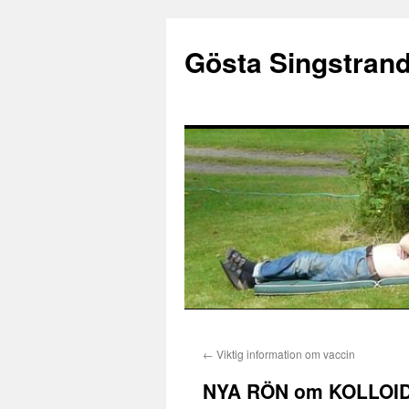
Gösta Singstran
Hoppa
←
Viktig information om vaccin
till
NYA RÖN om KOLLOID
innehåll