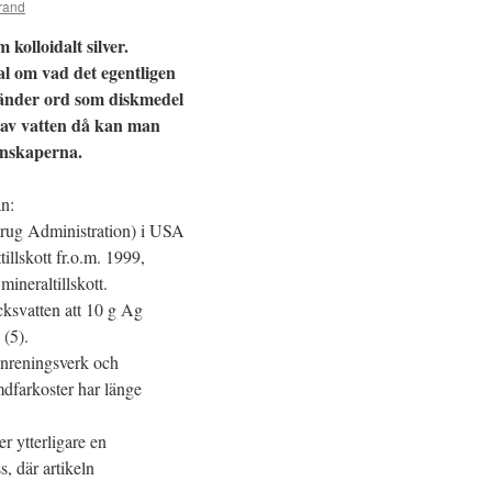
rand
kolloidalt silver.
 om vad det egentligen
änder ord som diskmedel
 av vatten då kan man
unskaperna.
an:
ug Administration) i USA
illskott fr.o.m. 1999,
mineraltillskott.
icksvatten att 10 g Ag
 (5).
tenreningsverk och
dfarkoster har länge
er ytterligare en
s, där artikeln