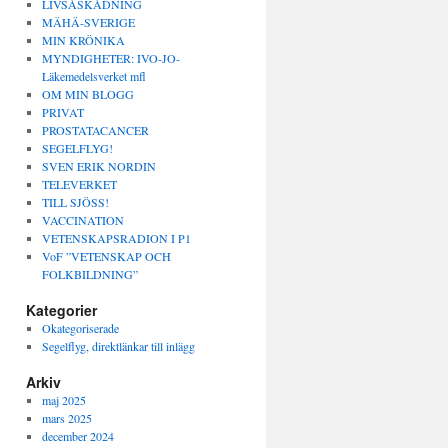
LIVSÅSKÅDNING
MÄHÄ-SVERIGE
MIN KRÖNIKA
MYNDIGHETER: IVO-JO-
Läkemedelsverket mfl
OM MIN BLOGG
PRIVAT
PROSTATACANCER
SEGELFLYG!
SVEN ERIK NORDIN
TELEVERKET
TILL SJÖSS!
VACCINATION
VETENSKAPSRADION I P1
VoF ”VETENSKAP OCH
FOLKBILDNING”
Kategorier
Okategoriserade
Segelflyg, direktlänkar till inlägg
Arkiv
maj 2025
mars 2025
december 2024