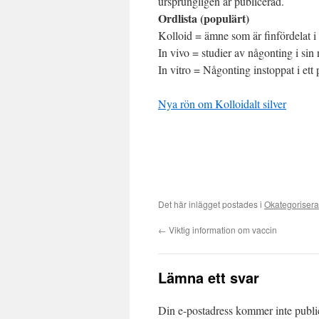
ursprungligen är publicerad.
Ordlista (populärt)
Kolloid = ämne som är finfördelat i
In vivo = studier av någonting i sin 
In vitro = Någonting instoppat i ett
Nya rön om Kolloidalt silver
Det här inlägget postades i
Okategoriser
←
Viktig information om vaccin
Lämna ett svar
Din e-postadress kommer inte publi