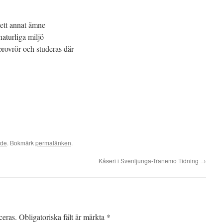
 ett annat ämne
naturliga miljö
 provrör och studeras där
ade
. Bokmärk
permalänken
.
Kåseri i Svenljunga-Tranemo Tidning
→
ceras.
Obligatoriska fält är märkta
*