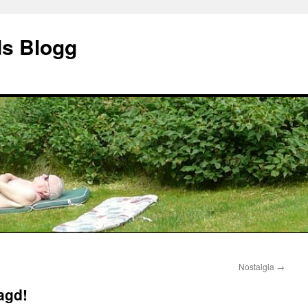
ds Blogg
Nostalgia
→
agd!