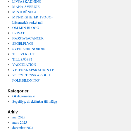
LIVSÅSKÅDNING
MÄHÄ-SVERIGE
MIN KRÖNIKA
MYNDIGHETER: IVO-JO-
Läkemedelsverket mfl
OM MIN BLOGG
PRIVAT
PROSTATACANCER
SEGELFLYG!
SVEN ERIK NORDIN
TELEVERKET
TILL SJÖSS!
VACCINATION
VETENSKAPSRADION I P1
VoF ”VETENSKAP OCH
FOLKBILDNING”
Kategorier
Okategoriserade
Segelflyg, direktlänkar till inlägg
Arkiv
maj 2025
mars 2025
december 2024