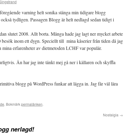
Singstrand
 föregående varning helt sonika stänga min tidigare blogg
s också tydligen. Passagen Blogg är helt nedlagd sedan tidigt i
dan slutet 2008. Allt borta. Många hade jag lagt ner mycket arbete
esök inom ett dygn. Speciellt till mina kåserier från tiden då jag
ven mina erfarenheter av dietmetoden LCHF var populär.
ligtvis. Än har jag inte tänkt mej gå ner i källaren och skyffla
imitiva blogg på WordPress funkar att lägga in. Jag får väl lära
ade
. Bokmärk
permalänken
.
Nostalgia
→
ogg nerlagd!