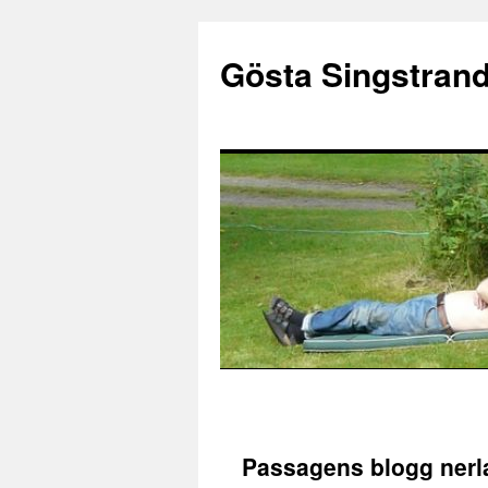
Gösta Singstran
Hoppa
till
Passagens blogg nerl
innehåll