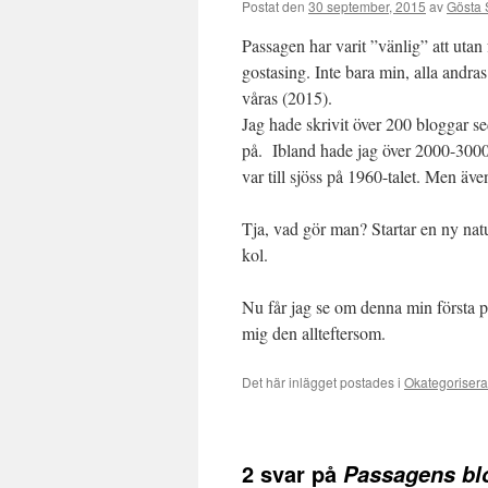
Postat den
30 september, 2015
av
Gösta 
Passagen har varit ”vänlig” att utan
gostasing. Inte bara min, alla andra
våras (2015).
Jag hade skrivit över 200 bloggar se
på. Ibland hade jag över 2000-3000 b
var till sjöss på 1960-talet. Men ä
Tja, vad gör man? Startar en ny natur
kol.
Nu får jag se om denna min första pr
mig den allteftersom.
Det här inlägget postades i
Okategoriser
2 svar på
Passagens bl