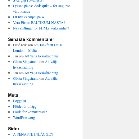
Svängigt i Svängsta?
Lyssna på oss dödssjuka – förläng inte
vårt lidande
Ett litet exempel på AI
Vera Efron: BALTIKUM NÄSTA!
Nya riktlinjer för FHM:s verksamhet?
Senaste kommentarer
Olof Jonsson
om
Tankfnatt Del 6
London – Malta
Jan
om
Att välja livsåskådning
Gösta Singstrand
om
Att välja
livsåskådning
Jan
om
Att välja livsåskådning
Gösta Singstrand
om
Att välja
livsåskådning
Meta
Logga in
Flöde för inlägg
Flöde för kommentarer
WordPress.org
Sidor
A SENASTE INLÄGGEN