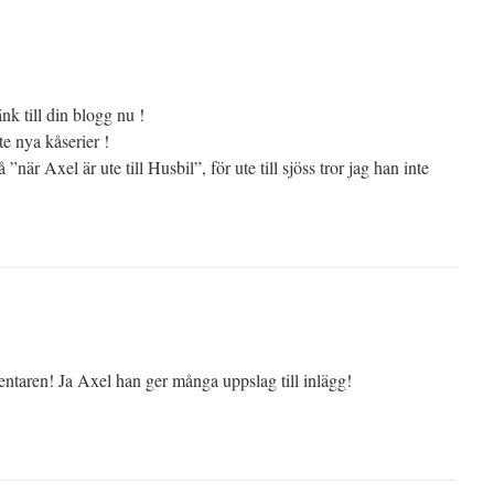
nk till din blogg nu !
te nya kåserier !
när Axel är ute till Husbil”, för ute till sjöss tror jag han inte
ntaren! Ja Axel han ger många uppslag till inlägg!