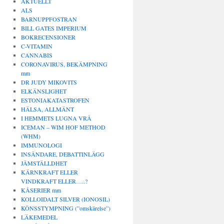
AKTUELLT
ALS
BARNUPPFOSTRAN
BILL GATES IMPERIUM
BOKRECENSIONER
C-VITAMIN
CANNABIS
CORONAVIRUS, BEKÄMPNING
mm
DR JUDY MIKOVITS
ELKÄNSLIGHET
ESTONIAKATASTROFEN
HÄLSA, ALLMÄNT
I HEMMETS LUGNA VRÅ
ICEMAN – WIM HOF METHOD
(WHM)
IMMUNOLOGI
INSÄNDARE, DEBATTINLÄGG
JÄMSTÄLLDHET
KÄRNKRAFT ELLER
VINDKRAFT ELLER…..?
KÅSERIER mm
KOLLOIDALT SILVER (IONOSIL)
KÖNSSTYMPNING (”omskärelse”)
LÄKEMEDEL