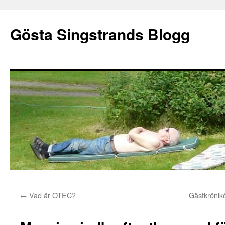
Gösta Singstrands Blogg
Hoppa
←
Vad är OTEC?
Gästkrönik
till
innehåll