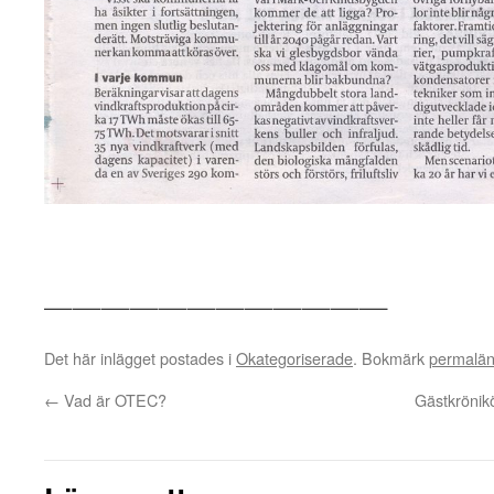
————————————
Det här inlägget postades i
Okategoriserade
. Bokmärk
permalä
←
Vad är OTEC?
Gästkrönik