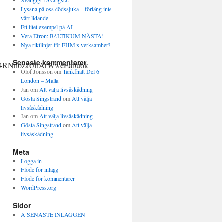
Svängigt i Svängsta?
Lyssna på oss dödssjuka – förläng inte
vårt lidande
Ett litet exempel på AI
Vera Efron: BALTIKUM NÄSTA!
Nya riktlinjer för FHM:s verksamhet?
Senaste kommentarer
D4RNnozaUhArWweEabu6k
Olof Jonsson
om
Tankfnatt Del 6
London – Malta
Jan
om
Att välja livsåskådning
Gösta Singstrand
om
Att välja
livsåskådning
Jan
om
Att välja livsåskådning
Gösta Singstrand
om
Att välja
livsåskådning
Meta
Logga in
Flöde för inlägg
Flöde för kommentarer
WordPress.org
Sidor
A SENASTE INLÄGGEN