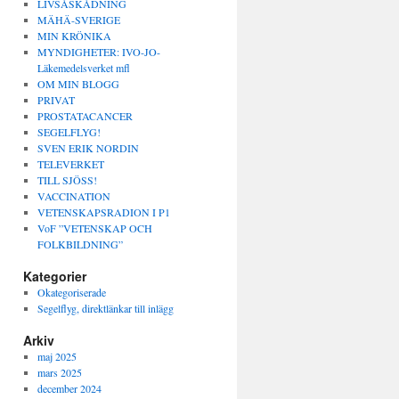
LIVSÅSKÅDNING
MÄHÄ-SVERIGE
MIN KRÖNIKA
MYNDIGHETER: IVO-JO-
Läkemedelsverket mfl
OM MIN BLOGG
PRIVAT
PROSTATACANCER
SEGELFLYG!
SVEN ERIK NORDIN
TELEVERKET
TILL SJÖSS!
VACCINATION
VETENSKAPSRADION I P1
VoF ”VETENSKAP OCH
FOLKBILDNING”
Kategorier
Okategoriserade
Segelflyg, direktlänkar till inlägg
Arkiv
maj 2025
mars 2025
december 2024