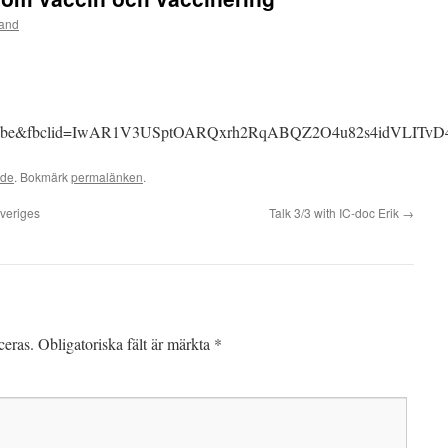
rand
u.be&fbclid=IwAR1V3USptOARQxrh2RqABQZ2O4u82s4idVLITv
ade
. Bokmärk
permalänken
.
veriges
Talk 3/3 with IC-doc Erik
→
ceras.
Obligatoriska fält är märkta
*