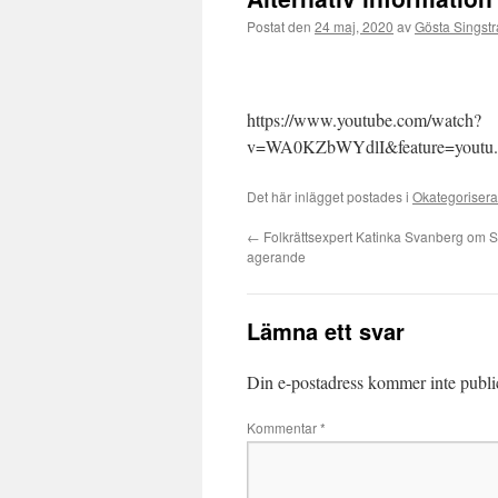
Postat den
24 maj, 2020
av
Gösta Singst
https://www.youtube.com/watch?
v=WA0KZbWYdlI&feature=yout
Det här inlägget postades i
Okategoriser
←
Folkrättsexpert Katinka Svanberg om S
agerande
Lämna ett svar
Din e-postadress kommer inte publi
Kommentar
*