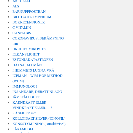
AKTUELLT
ALS
BARNUPPFOSTRAN
BILL GATES IMPERIUM
BOKRECENSIONER
C-VITAMIN
CANNABIS
CORONAVIRUS, BEKÄMPNING
mm
DR JUDY MIKOVITS
ELKÄNSLIGHET
ESTONIAKATASTROFEN
HÄLSA, ALLMÄNT
I HEMMETS LUGNA VRÅ
ICEMAN – WIM HOF METHOD
(WHM)
IMMUNOLOGI
INSÄNDARE, DEBATTINLÄGG
JÄMSTÄLLDHET
KÄRNKRAFT ELLER
VINDKRAFT ELLER…..?
KÅSERIER mm
KOLLOIDALT SILVER (IONOSIL)
KÖNSSTYMPNING (”omskärelse”)
LÄKEMEDEL