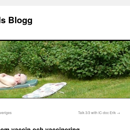
ds Blogg
veriges
Talk 3/3 with IC-doc Erik
→
n om vaccin och vaccinering