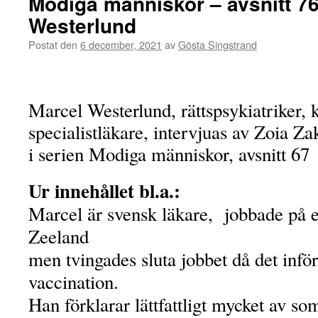
Modiga människor – avsnitt 7
Westerlund
Postat den
6 december, 2021
av
Gösta Singstrand
Marcel Westerlund, rättspsykiatriker, k
specialistläkare, intervjuas av Zoia Za
i serien Modiga människor, avsnitt 67
Ur innehållet bl.a.:
Marcel är svensk läkare, jobbade på e
Zeeland
men tvingades sluta jobbet då det infö
vaccination.
Han förklarar lättfattligt mycket av so