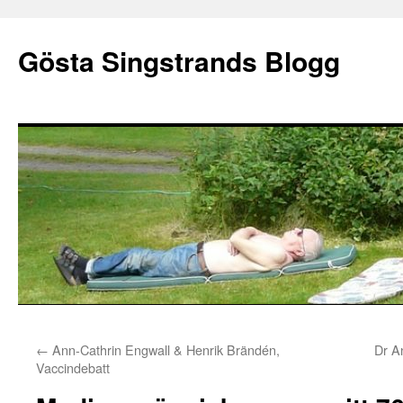
Gösta Singstrands Blogg
Hoppa
←
Ann-Cathrin Engwall & Henrik Brändén,
Dr A
till
Vaccindebatt
innehåll