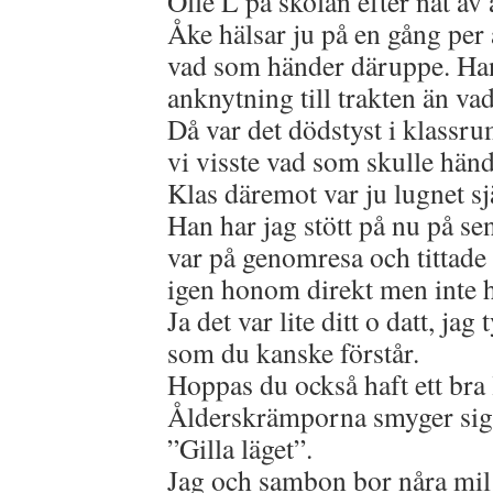
Olle L på skolan efter nåt av 
Åke hälsar ju på en gång per 
vad som händer däruppe. Han
anknytning till trakten än vad
Då var det dödstyst i klassru
vi visste vad som skulle händ
Klas däremot var ju lugnet sj
Han har jag stött på nu på se
var på genomresa och tittade
igen honom direkt men inte 
Ja det var lite ditt o datt, jag
som du kanske förstår.
Hoppas du också haft ett bra l
Ålderskrämporna smyger sig 
”Gilla läget”.
Jag och sambon bor nåra mil