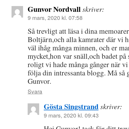
Gunvor Nordvall
skriver:
9 mars, 2020 kl. 07:58
Så trevligt att läsa i dina memoare
Boltjärn,och alla kamrater där v
väl ihåg många minnen, och er m
mycket,hon var snäll,och badet p
roligt vi hade många gånger när vi 
följa din intressanta blogg. Må så
Gunvor.
Svara
Gösta Singstrand
skriver:
9 mars, 2020 kl. 09:43
Hej Gunvor! tack för ditt trev