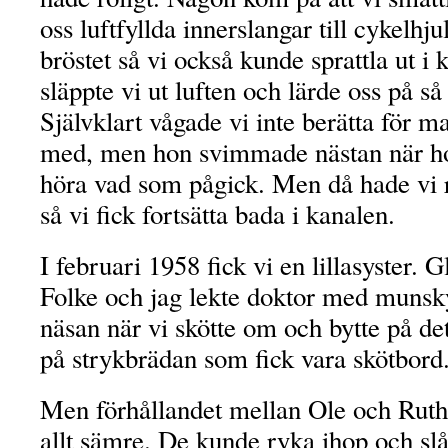
oss luftfyllda innerslangar till cykelhju
bröstet så vi också kunde sprattla ut i
släppte vi ut luften och lärde oss på så
Självklart vågade vi inte berätta för 
med, men hon svimmade nästan när ho
höra vad som pågick. Men då hade vi 
så vi fick fortsätta bada i kanalen.
I februari 1958 fick vi en lillasyster. G
Folke och jag lekte doktor med munsk
näsan när vi skötte om och bytte på det
på strykbrädan som fick vara skötbord
Men förhållandet mellan Ole och Ruth 
allt sämre. De kunde ryka ihop och sl