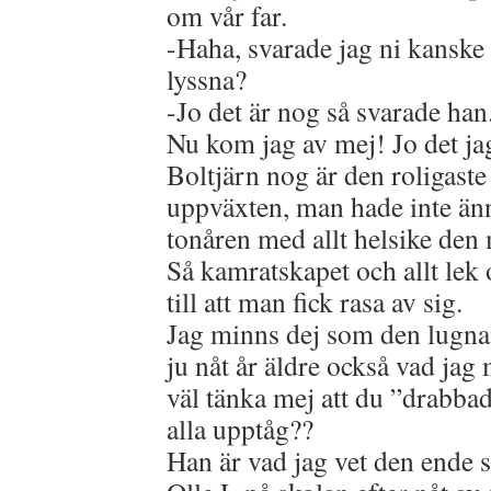
om vår far.
-Haha, svarade jag ni kanske a
lyssna?
-Jo det är nog så svarade han
Nu kom jag av mej! Jo det jag 
Boltjärn nog är den roligaste
uppväxten, man hade inte än
tonåren med allt helsike den
Så kamratskapet och allt lek
till att man fick rasa av sig.
Jag minns dej som den lugnas
ju nåt år äldre också vad jag
väl tänka mej att du ”drabba
alla upptåg??
Han är vad jag vet den ende s