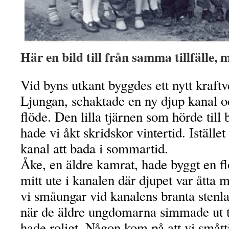
Här en bild till från samma tillfälle, 
Vid byns utkant byggdes ett nytt kraf
Ljungan, schaktade en ny djup kanal o
flöde. Den lilla tjärnen som hörde till
hade vi åkt skridskor vintertid. Iställe
kanal att bada i sommartid.
Åke, en äldre kamrat, hade byggt en fl
mitt ute i kanalen där djupet var åtta 
vi småungar vid kanalens branta stenl
när de äldre ungdomarna simmade ut ti
hade roligt. Någon kom på att vi småt