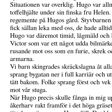
Situationen var overklig. Hugo var al
toffelhjälte under sin finska fru Helen
regemente på Hugos gård. Styvbarne
fick sällan leka med oss, de hade alltid 
Hugo var däremot timid, lågmäld och 
Victor som var ett något udda bilmär
rusande mot oss som en furie, skrek 
armarna.
Vi barn skingrades skräckslagna åt alla
sprang bygatan ner i full karriär och
tätt bakom. Folke sprang först och vek
mot vår stuga.
När Hugo precis skulle fånga in mig u
åkerharv rakt framför i det höga gräset