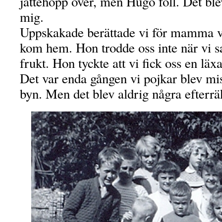
jättehopp över, men Hugo föll. Det bl
mig.
Uppskakade berättade vi för mamma v
kom hem. Hon trodde oss inte när vi sa a
frukt. Hon tyckte att vi fick oss en läxa
Det var enda gången vi pojkar blev mis
byn. Men det blev aldrig några efterrä