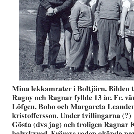
Mina lekkamrater i Boltjärn. Bilden t
Ragny och Ragnar fyllde 13 år. Fr. vä
Löfgen, Bobo och Margareta Leande
kristoffersson. Under tvillingarna (
Gösta (dvs jag) och troligen Ragnar K
halvskymd. Främre raden okända nam