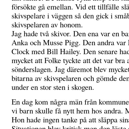
försökte gå emellan. Vid ett tillfälle s
skivspelare i väggen så den gick i småb
skivspelaren av honom.
Jag hade två skivor. Den ena var en b
Anka och Musse Pigg. Den andra var
Clock med Bill Hailey. Den senare had
mycket att Folke tyckte att det var bra 
sönderslagen. Jag däremot blev mycket
bitarna av skivspelaren och gömde dem
under en stor sten i skogen.
En dag kom några män från kommunen
vi barn skulle få nytt hem hos andra.
Hon hade ingen tanke på att släppa sina
Situationen blev kritisk men den löste 