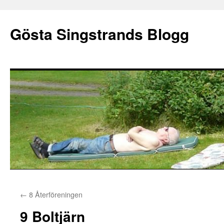
Gösta Singstrands Blogg
Hoppa
←
8 Återföreningen
till
9 Boltjärn
innehåll