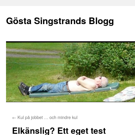
Gösta Singstrands Blogg
Hoppa
←
Kul på jobbet … och mindre kul
till
Elkänslig? Ett eget test
innehåll