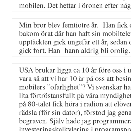
mobilen. Det hettar i öronen efter nå
Min bror blev femtiotre år. Han fick
bakom örat där han haft sin mobiltel
upptäckten gick ungefär ett år, sedan
gick fort. Han hann aldrig bli orolig.
USA brukar ligga ca 10 år före oss i 
vara så att vi har 10 år på oss att bes
mobilers ”ofarlighet”? Vi svenskar ha
lita förtröstansfullt på våra myndighet
på 80-talet fick höra i radion att elöv
rädsla (för sin dator), förstod jag gen
begraven. Själv hade jag programmera
investeringskalkylering i programspråk