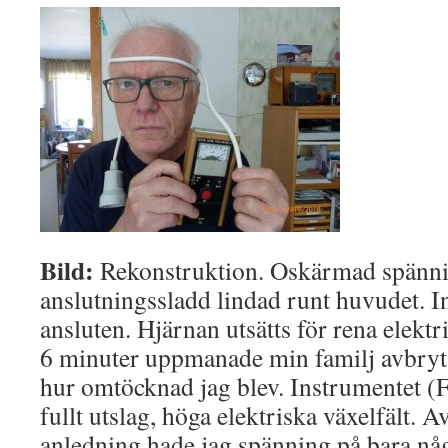
Bild:
Rekonstruktion. Oskärmad spänn
anslutningssladd lindad runt huvudet. I
ansluten. Hjärnan utsätts för rena elektri
6 minuter uppmanade min familj avbryt
hur omtöcknad jag blev. Instrumentet 
fullt utslag, höga elektriska växelfält. Av
anledning hade jag spänning på bara nå