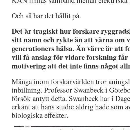
KAN finnas samband mellan elektriska f
Och så har det hållit på.
Det är tragiskt hur forskare ryggrad
sitt namn och rykte än att värna om
generationers hälsa. Än värre är att f
vill få anslag för vidare forskning få
motivering att det inte finns något all
Många inom forskarvärlden tror aningslö
inbillning. Professor Swanbeck i Götebo
försök antytt detta. Swanbeck har i Da
erkänt att hans studie aldrig hade som av
biologiska effekter.