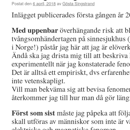
Postat den
6 april, 2018
av
Gösta Singstrand
Inlägget publicerades första gången år 
Med uppenbar
överhängande risk att bl
tvångsomhändertagen på sinnesjukhus (ja
i Norge!) påstår jag här att jag är elöver
Ändå ska jag drista mig till att beskriva h
experimentellt när jag konstaterade fen
Det är alltså ett empiriskt, dvs erfarenhe
inte vetenskapligt.
Vill man bekväma sig att bevisa fenomen
återkommer jag till hur man då gör läng
Först som sist
måste jag påpeka att fö
skall utföras av människor som inte är 
elektriska och magnetiska fenomen.