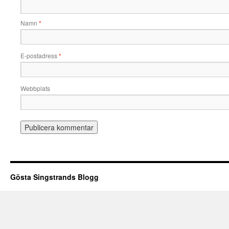
Namn
*
E-postadress
*
Webbplats
Gösta Singstrands Blogg