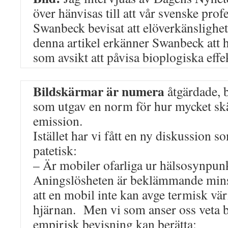
över hänvisas till att vår svenske pro
Swanbeck bevisat att elöverkänslighet 
denna artikel erkänner Swanbeck att h
som avsikt att påvisa bioplogiska eff
Bildskärmar är numera
åtgärdade, b
som utgav en norm för hur mycket skä
emission.
Istället har vi fått en ny diskussion s
patetisk:
– Är mobiler ofarliga ur hälsosynpun
Aningslösheten är beklämmande mins
att en mobil inte kan avge termisk v
hjärnan. Men vi som anser oss veta 
empirisk bevisning kan berätta: