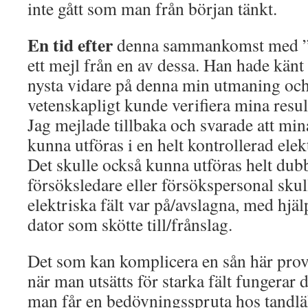
inte gått som man från början tänkt.
En tid efter
denna sammankomst med ”ex
ett mejl från en av dessa. Han hade känt 
nysta vidare på denna min utmaning oc
vetenskapligt kunde verifiera mina resul
Jag mejlade tillbaka och svarade att mina
kunna utföras i en helt kontrollerad ele
Det skulle också kunna utföras helt dubb
försöksledare eller försökspersonal sku
elektriska fält var på/avslagna, med hjä
dator som skötte till/frånslag.
Det som kan komplicera en sån här provo
när man utsätts för starka fält fungerar
man får en bedövningsspruta hos tandl