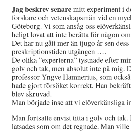
Jag beskrev senare
mitt experiment i det
forskare och vetenskapsmän vid en mycke
Göteborg. Vi som ansåg oss elöverkänsl
heligt lovat att inte berätta för någon o
Det har nu gått mer än tjugo år sen dess 
preskriptionstiden utgången ….
De olika ”experterna” tystnade efter min
golv och tak, men absolut inte på mig. D
professor Yngve Hamnerius, som också 
hade gjort försöket korrekt. Han bekräf
blev skruvad.
Man började inse att vi elöverkänsliga in
Man fortsatte envist titta i golv och tak
låtsades som om det regnade. Man ville 