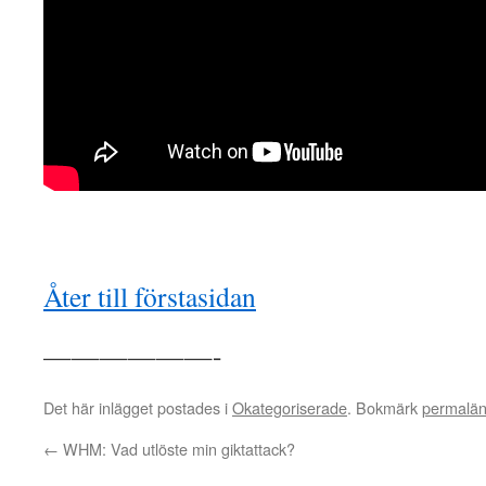
Åter till förstasidan
——————-
Det här inlägget postades i
Okategoriserade
. Bokmärk
permalä
←
WHM: Vad utlöste min giktattack?