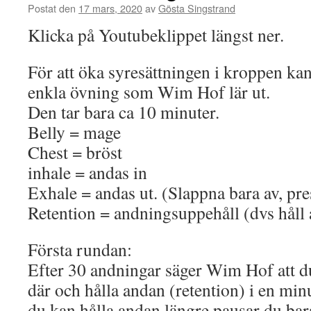
Postat den
17 mars, 2020
av
Gösta Singstrand
Klicka på Youtubeklippet längst ner.
För att öka syresättningen i kroppen ka
enkla övning som Wim Hof lär ut.
Den tar bara ca 10 minuter.
Belly = mage
Chest = bröst
inhale = andas in
Exhale = andas ut. (Slappna bara av, pres
Retention = andningsuppehåll (dvs håll
Första rundan:
Efter 30 andningar säger Wim Hof att du
där och hålla andan (retention) i en min
du kan hålla andan längre pausar du bara