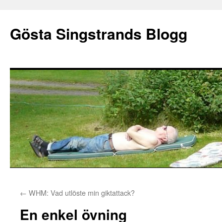
Gösta Singstrands Blogg
Hoppa
←
WHM: Vad utlöste min giktattack?
till
En enkel övning
innehåll