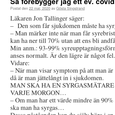
Så förebygger jag ett ev. covi
Postat den
22 maj, 2020
av
Gösta Singstrand
Läkaren Jon Tallinger säger:
– Den som får sjukdomen måste ha syrg
– Man märker inte när man får syrebris
kan ha ner till 70% utan att ens bli andf
Min anm.: 93-99% syreupptagningsför
anses normalt. Är den lägre är något fel.
Vidare:
– När man visar symptom på att man är
då är man jättelångt in i sjukdomen.
MAN SKA HA EN SYRGASMÄTARE 
VARJE MORGON…
– Om man har ett värde mindre än 90%
ska man ha syrgas…
Dessa påståenden kan du själv höra i en