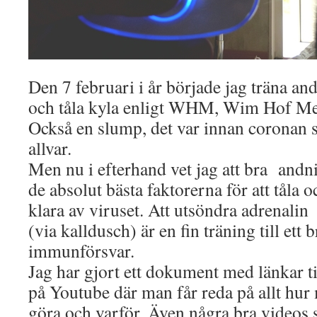
Den 7 februari i år började jag träna an
och tåla kyla enligt WHM, Wim Hof Me
Också en slump, det var innan coronan s
allvar.
Men nu i efterhand vet jag att bra andn
de absolut bästa faktorerna för att tåla o
klara av viruset. Att utsöndra adrenalin
(via kalldusch) är en fin träning till ett b
immunförsvar.
Jag har gjort ett dokument med länkar 
på Youtube där man får reda på allt hur
göra och varför. Även några bra videos 