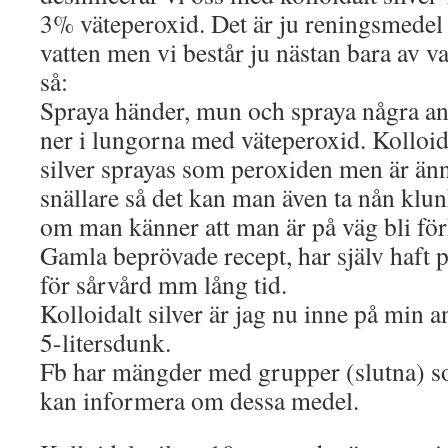
3% väteperoxid. Det är ju reningsmedel 
vatten men vi består ju nästan bara av va
så:
Spraya händer, mun och spraya några a
ner i lungorna med väteperoxid. Kolloid
silver sprayas som peroxiden men är än
snällare så det kan man även ta nån klu
om man känner att man är på väg bli för
Gamla beprövade recept, har själv haft 
för sårvård mm lång tid.
Kolloidalt silver är jag nu inne på min a
5-litersdunk.
Fb har mängder med grupper (slutna) 
kan informera om dessa medel.