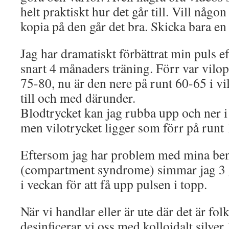
helt praktiskt hur det går till. Vill någon
kopia på den går det bra. Skicka bara e
Jag har dramatiskt förbättrat min puls e
snart 4 månaders träning. Förr var vilo
75-80, nu är den nere på runt 60-65 i vi
till och med därunder.
Blodtrycket kan jag rubba upp och ner i
men vilotrycket ligger som förr på runt
Eftersom jag har problem med mina be
(compartment syndrome) simmar jag 3 
i veckan för att få upp pulsen i topp.
När vi handlar eller är ute där det är fol
desinficerar vi oss med kolloidalt silve