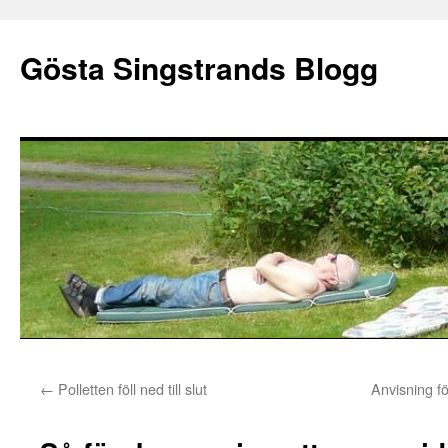
Gösta Singstrands Blogg
Hoppa
←
Polletten föll ned till slut
Anvisning f
till
innehåll