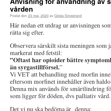
Anvisning för användning av 
vården
Postat den
23 maj, 2020
av
Gösta Singstrand
Här nedan ett utdrag ur anvisningen som
rätta sig efter.
Observera särskilt sista meningen som j
markerat med fetstil:
”Oftast har opioider bättre symptoml
än syrgastillförsel.
”
Vi VET att behandling med morfin inne
eftersom morfinet innehåller även hald
Denna mix används för smärtlindring f
som ligger för döden, dvs palliativ vård.
Det vi nu ska bedöma är denna: