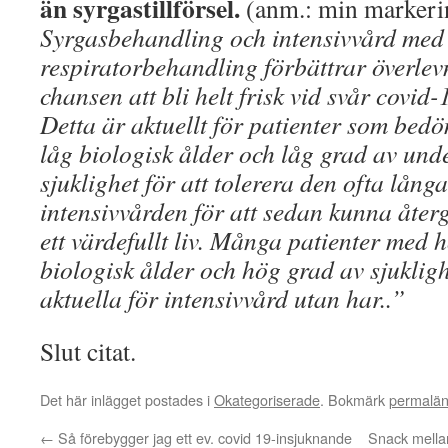
än syrgastillförsel.
(anm.: min markeri
Syrgasbehandling och intensivvård med
respiratorbehandling förbättrar överle
chansen att bli helt frisk vid svår covid-
Detta är aktuellt för patienter som bedöm
låg biologisk ålder och låg grad av und
sjuklighet för att tolerera den ofta långa
intensivvården för att sedan kunna återgå
ett värdefullt liv. Många patienter med 
biologisk ålder och hög grad av sjukligh
aktuella för intensivvård utan har..”
Slut citat.
Det här inlägget postades i
Okategoriserade
. Bokmärk
permalä
←
Så förebygger jag ett ev. covid 19-insjuknande
Snack mellan