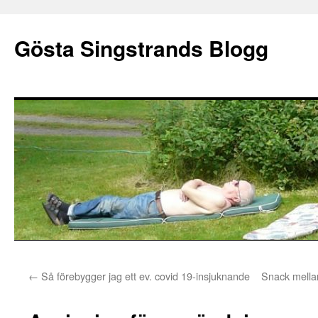
Gösta Singstrands Blogg
Hoppa
←
Så förebygger jag ett ev. covid 19-insjuknande
Snack mellan
till
innehåll