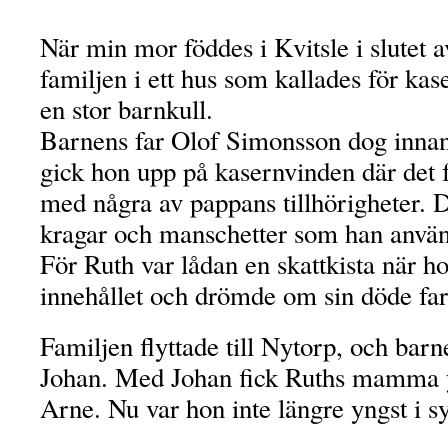
När min mor föddes i Kvitsle i slutet 
familjen i ett hus som kallades för kas
en stor barnkull.
Barnens far Olof Simonsson dog innan
gick hon upp på kasernvinden där det 
med några av pappans tillhörigheter. D
kragar och manschetter som han använt 
För Ruth var lådan en skattkista när h
innehållet och drömde om sin döde far
Familjen flyttade till Nytorp, och barne
Johan. Med Johan fick Ruths mamma yt
Arne. Nu var hon inte längre yngst i s