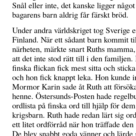
Snål eller inte, det kanske ligger något i
bagarens barn aldrig får färskt bröd.
Under andra världskriget tog Sverige 
Finland. När ett sådant barn kommit til
närheten, märkte snart Ruths mamma,
att det inte stod rätt till i den familjen.
finska flickan fick mest sitta och stick
och hon fick knappt leka. Hon kunde i
Mormor Karin sade åt Ruth att försök
henne. Östersunds-Posten hade regelb
ordlista på finska ord till hjälp för d
krigsbarn. Ruth hade redan lärt sig o
ett litet ordförråd när hon träffade den 
De blev snabbt goda vänner och lärde 