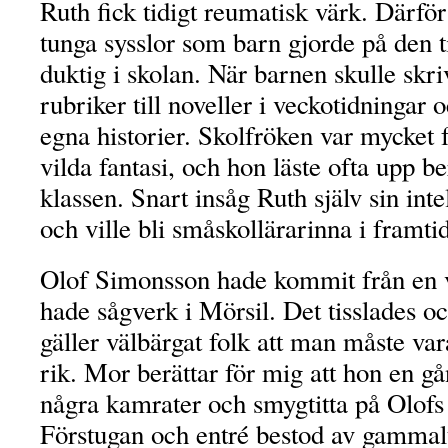
Ruth fick tidigt reumatisk värk. Därför
tunga sysslor som barn gjorde på den ti
duktig i skolan. När barnen skulle skri
rubriker till noveller i veckotidningar 
egna historier. Skolfröken var mycket
vilda fantasi, och hon läste ofta upp be
klassen. Snart insåg Ruth själv sin int
och ville bli småskollärarinna i framti
Olof Simonsson hade kommit från en v
hade sågverk i Mörsil. Det tisslades oc
gäller välbärgat folk att man måste vara
rik. Mor berättar för mig att hon en gå
några kamrater och smygtitta på Olofs 
Förstugan och entré bestod av gammalt