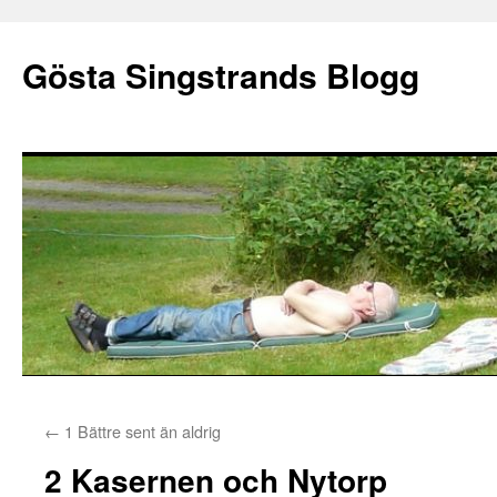
Gösta Singstrands Blogg
Hoppa
←
1 Bättre sent än aldrig
till
2 Kasernen och Nytorp
innehåll